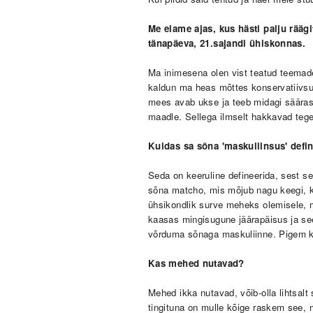
Me elame ajas, kus hästi palju rääg
tänapäeva, 21.sajandi ühiskonnas.
Ma inimesena olen vist teatud teemades
kaldun ma heas m
õ
ttes konservatiivs
mees avab ukse ja teeb midagi säära
maadle. Sellega ilmselt hakkavad teg
Kuidas sa sõna 'maskuliinsus' defi
Seda on keeruline defineerida, sest se
sõna matcho, mis mõjub nagu keegi, ke
ühsikondlik surve meheks olemisele, 
kaasas mingisugune jäärapäisus ja see
võrduma sõnaga maskuliinne. Pigem kä
Kas mehed nutavad?
Mehed ikka nutavad, võib-olla lihtsalt
tingituna on mulle kõige raskem see, mi