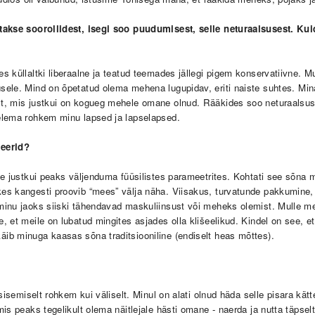
itakse soorollidest, isegi soo puudumisest, selle neturaalsusest. Ku
 küllaltki liberaalne ja teatud teemades jällegi pigem konservatiivne. Mu
usele. Mind on õpetatud olema mehena lugupidav, eriti naiste suhtes. Mina
st, mis justkui on kogueg mehele omane olnud.
Rääkides soo neturaalsus
elema rohkem minu lapsed ja lapselapsed.
neerid?
e justkui peaks väljenduma füüsilistes parameetrites. Kohtati see sõna m
s kangesti proovib “mees” välja näha. Viisakus, turvatunde pakkumine, m
minu jaoks siiski tähendavad maskuliinsust või meheks olemist. Mulle m
, et meile on lubatud mingites asjades olla klišeelikud. Kindel on see, 
ib minuga kaasas sõna traditsiooniline (endiselt heas mõttes).
 sisemiselt rohkem kui väliselt.
Minul on alati olnud häda selle pisara kä
s peaks tegelikult olema näitlejale hästi omane - naerda ja nutta täpselt 