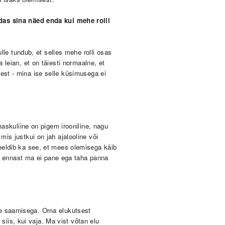
idas sina näed enda kui mehe rolli
lle tundub, et selles mehe rolli osas
 leian, et on täiesti normaalne, et
est - mina ise selle küsimusega ei
askuliine on pigem irooniline, nagu
is justkui on jah ajalooline või
eeldib ka see, et mees olemisega käib
et ennast ma ei pane ega taha panna
tte saamisega. Oma elukutsest
siis, kui vaja. Ma vist võtan elu