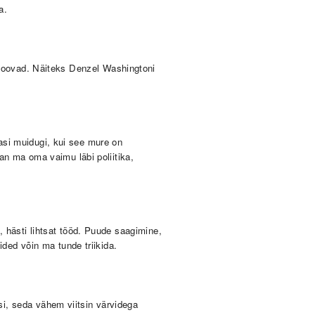
a.
 toovad. Näiteks Denzel Washingtoni
asi muidugi, kui see mure on
an ma oma vaimu läbi poliitika,
 hästi lihtsat tööd. Puude saagimine,
ided võin ma tunde triikida.
i, seda vähem viitsin värvidega