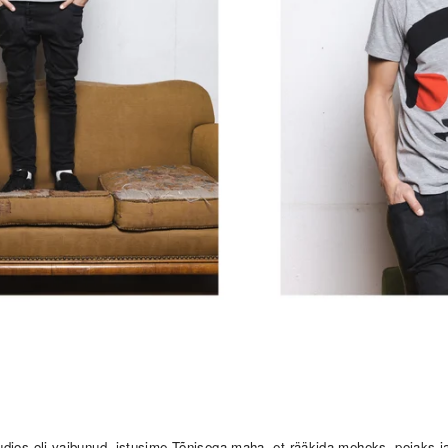
uudios oli vaibunud, istusime Tõnisega maha, et rääkida meheks, pojaks j