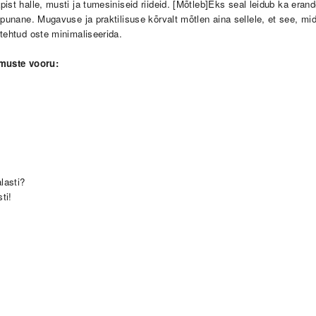
st halle, musti ja tumesiniseid riideid. [M
õtleb
]Eks seal leidub ka eran
 punane. Mugavuse ja praktilisuse kõrvalt mõtlen aina sellele, et see, mi
 tehtud oste minimaliseerida.
muste vooru:
lasti?
sti!