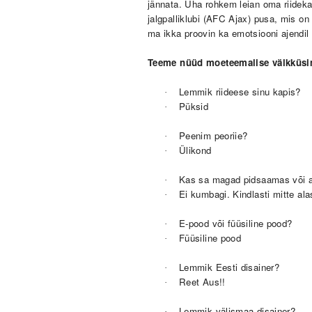
jännata.
Üha rohkem leian oma riidekapi
jalgpalliklubi (AFC Ajax) pusa, mis on
ma ikka proovin ka emotsiooni ajendil
Teeme nüüd moeteemalise välkküsi
Lemmik riideese sinu kapis?
·
Püksid
·
Peenim peoriie?
·
Ülikond
·
Kas sa magad pidsaamas või a
·
Ei kumbagi. Kindlasti mitte ala
·
E-pood või füüsiline pood?
·
Füüsiline pood
·
Lemmik Eesti disainer?
·
Reet Aus!!
·
Lemmik välismaa disainer?
·