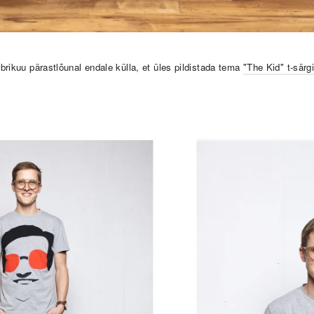
rikuu pärastlõunal endale külla, et üles pildistada tema
"The Kid" t-särgi
.