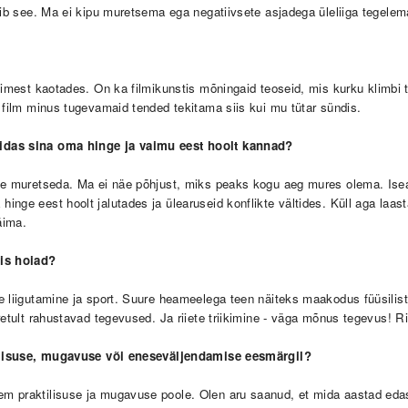
dib see. Ma ei kipu muretsema ega negatiivsete asjadega üleliiga tegelem
inimest kaotades.
On ka filmikunstis mõningaid teoseid, mis kurku klimbi
e film minus tugevamaid tended tekitama siis kui mu tütar sündis.
idas sina oma hinge ja vaimu eest hoolt kannad?
tte muretseda. Ma ei näe põhjust, miks peaks kogu aeg mures olema. Ise
nge eest hoolt jalutades ja ülearuseid konflikte vältides. Küll aga laast
käima.
mis hoiad
?
e liigutamine ja sport. Suure heameelega teen näiteks maakodus füüsilist,
retult rahustavad tegevused. Ja riiete triikimine - väga mõnus tegevus! Ri
ktilisuse, mugavuse või eneseväljendamise eesmärgil?
m praktilisuse ja mugavuse poole. Olen aru saanud, et mida aastad edas