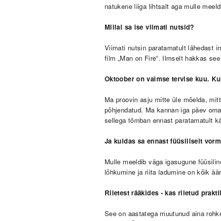
natukene liiga lihtsalt aga mulle meel
Millal sa ise viimati nutsid?
Viimati nutsin paratamatult lähedast 
film „Man on Fire“. Ilmselt hakkas se
Oktoober on vaimse tervise kuu.
Ku
Ma proovin asju mitte üle mõelda, mi
põhjendatud. Ma kannan iga päev oma hi
sellega tõmban ennast paratamatult 
Ja kuidas sa ennast f
üüsiliselt vor
Mulle meeldib väga igasugune füüsilin
lõhkumine ja riita ladumine on kõik ää
Riietest rääkides - kas riietud pra
See on aastatega muutunud aina rohke