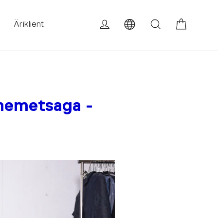
Ostuko
Logi sisse
Otsi
Äriklient
iinemetsaga -