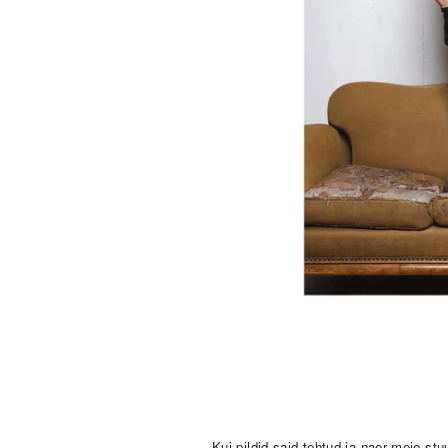
Kui pildid said tehtud ja naer meie st