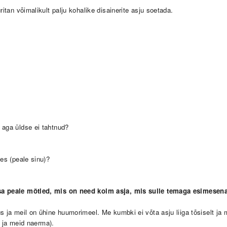
ritan võimalikult palju kohalike disainerite asju soetada.
 aga üldse ei tahtnud?
es (peale sinu)?
isa peale mõtled, mis on need kolm asja, mis sulle temaga esimesen
s ja meil on ühine huumorimeel. Me kumbki ei võta asju liiga tõsiselt ja
i ja meid naerma).