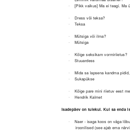
[Pikk vaikus] Ma ei teagi. Ma ü
·
Dress või teksa?
·
Teksa
·
Mütsiga või ilma?
·
Mütsiga
·
Kõige seksikam vormiriietus?
·
Stuuardess
·
Mida sa lapsena kandma pidid,
·
Sukapükse
·
Kõige pare mini riietuv eest me
·
Hendrik Kalmet
·
Isadepäev on tulekul. Kui sa enda 
Naer - isaga koos on väga lõbu
·
iroonilised (see ajab ema närv